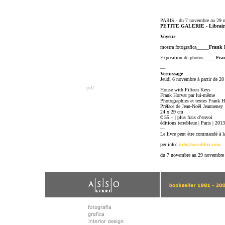
PARIS - du 7 novembre au 29 
PETITE GALERIE - Librair
Voyeur
mostra fotografica_____
Frank 
Exposition de photos_____
Fra
—
Vernissage
Jeudi 6 novembre à partir de 20 h
pdf
House with Fifteen Keys
Frank Horvat par lui-même
Photographies et textes Frank H
Préface de Jean-Noël Jeanneney
24 x 29 cm
€ 55.– | plus frais d’envoi
éditions terrebleue | Paris | 2013
—
Le livre peut être commandé à
per info:
info@assolibri.com
du 7 novembre au 29 novembre 2