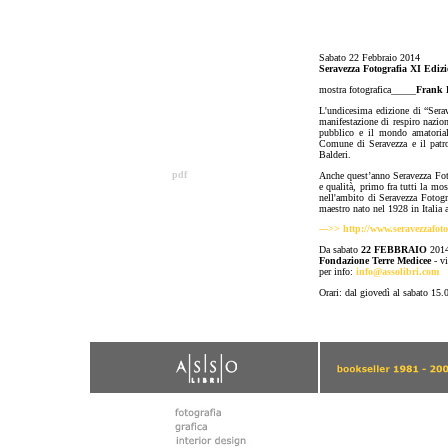
Sabato 22 Febbraio 2014
Seravezza Fotografia XI Ediz
mostra fotografica_____
Frank 
L'undicesima edizione di “Serav
manifestazione di respiro nazio
pubblico e il mondo amatoriale
Comune di Seravezza e il patroc
Balderi.
pdf
Anche quest’anno Seravezza Foto
e qualità, primo fra tutti la mo
nell'ambito di Seravezza Fotogra
maestro nato nel 1928 in Italia a
--->> http://www.seravezzafoto
Da sabato
22 FEBBRAIO
2014
Fondazione Terre Medicee
- v
per info:
info@assolibri.com
Orari: dal giovedì al sabato 15.